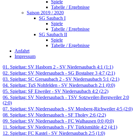
Spiele
Tabelle / Ergebnisse
Saison 2019 / 2020
SG Saubach I
Spiele
Tabelle / Ergebnisse
SG Saubach II
Spiele
Tabelle / Ergebnisse
Anfahrt
Impressum
01. Spieltag: SV Hasborn 2 - SV Niedersaubach 4:1 (1:1)
02. Spieltag: SV Niedersaubach - SG Bostalsee 3 4:7 (2:1)
03. Spieltag: SC Gresaubach 2 - SV Niedersaubach 5:1 (2:1)
04. Spieltag: TuS Nohfelden - SV Niedersaubach 2:1 (0:0)
05. Spieltag: SF Eiweiler - SV Niedersaubach 4:2 (2:2)
06. Spieltag: SV Niedersaubach - TSV Sotzweiler-Bergweiler 2:0
(2:0)
07. Spieltag: SV Niedersaubach - SV Mosberg-Richweiler 4:5 (2:0)
08. Spieltag: SV Niedersaubach - SF Tholey 2:6 (2:2)
09. Spieltag: SV Niedersaubach - FC Walhausen 0:0 (0:0)
11. Spieltag: SV Niedersaubach - FV Türkismühle 4:2 (4:1)
12. Spieltag: FC Kastel - SV Niedersaubach 2:5 (1:0)