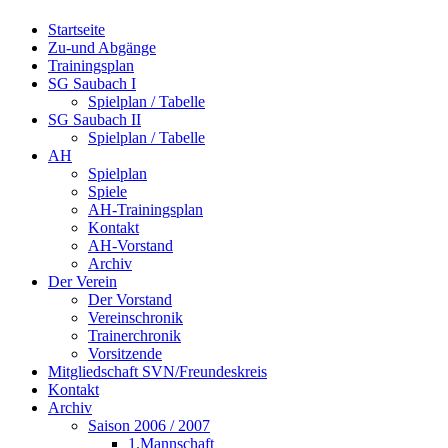
Startseite
Zu-und Abgänge
Trainingsplan
SG Saubach I
Spielplan / Tabelle
SG Saubach II
Spielplan / Tabelle
AH
Spielplan
Spiele
AH-Trainingsplan
Kontakt
AH-Vorstand
Archiv
Der Verein
Der Vorstand
Vereinschronik
Trainerchronik
Vorsitzende
Mitgliedschaft SVN/Freundeskreis
Kontakt
Archiv
Saison 2006 / 2007
1.Mannschaft