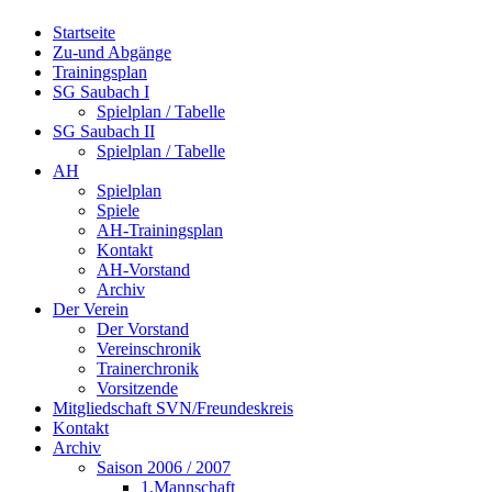
Startseite
Zu-und Abgänge
Trainingsplan
SG Saubach I
Spielplan / Tabelle
SG Saubach II
Spielplan / Tabelle
AH
Spielplan
Spiele
AH-Trainingsplan
Kontakt
AH-Vorstand
Archiv
Der Verein
Der Vorstand
Vereinschronik
Trainerchronik
Vorsitzende
Mitgliedschaft SVN/Freundeskreis
Kontakt
Archiv
Saison 2006 / 2007
1.Mannschaft