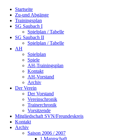
Startseite
Zu-und Abgänge
Trainingsplan
SG Saubach I
Spielplan / Tabelle
SG Saubach II
Spielplan / Tabelle
AH
Spielplan
Spiele
AH-Trainingsplan
Kontakt
AH-Vorstand
Archiv
Der Verein
Der Vorstand
Vereinschronik
Trainerchronik
Vorsitzende
Mitgliedschaft SVN/Freundeskreis
Kontakt
Archiv
Saison 2006 / 2007
1.Mannschaft