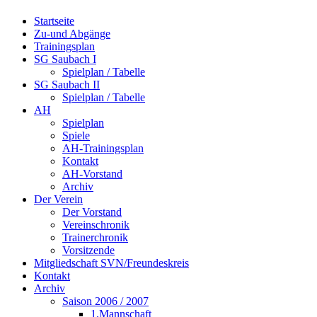
Startseite
Zu-und Abgänge
Trainingsplan
SG Saubach I
Spielplan / Tabelle
SG Saubach II
Spielplan / Tabelle
AH
Spielplan
Spiele
AH-Trainingsplan
Kontakt
AH-Vorstand
Archiv
Der Verein
Der Vorstand
Vereinschronik
Trainerchronik
Vorsitzende
Mitgliedschaft SVN/Freundeskreis
Kontakt
Archiv
Saison 2006 / 2007
1.Mannschaft