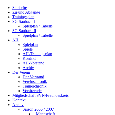
Startseite
Zu-und Abgänge
Trainingsplan
SG Saubach I
Spielplan / Tabelle
SG Saubach II
Spielplan / Tabelle
AH
Spielplan
Spiele
AH-Trainingsplan
Kontakt
AH-Vorstand
Archiv
Der Verein
Der Vorstand
Vereinschronik
Trainerchronik
Vorsitzende
Mitgliedschaft SVN/Freundeskreis
Kontakt
Archiv
Saison 2006 / 2007
1.Mannschaft