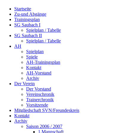
Startseite
Zu-und Abgänge
Trainingsplan
SG Saubach I
Spielplan / Tabelle
SG Saubach II
Spielplan / Tabelle
AH
Spielplan
Spiele
AH-Trainingsplan
Kontakt
AH-Vorstand
Archiv
Der Verein
Der Vorstand
Vereinschronik
Trainerchronik
Vorsitzende
Mitgliedschaft SVN/Freundeskreis
Kontakt
Archiv
Saison 2006 / 2007
1.Mannschaft