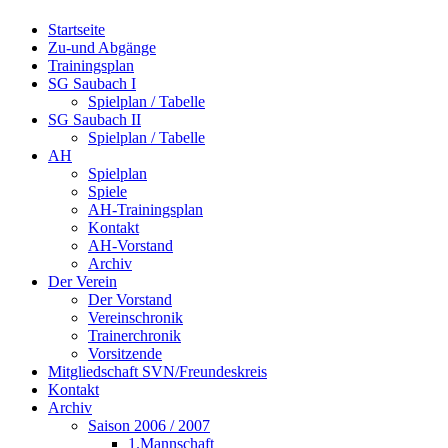
Startseite
Zu-und Abgänge
Trainingsplan
SG Saubach I
Spielplan / Tabelle
SG Saubach II
Spielplan / Tabelle
AH
Spielplan
Spiele
AH-Trainingsplan
Kontakt
AH-Vorstand
Archiv
Der Verein
Der Vorstand
Vereinschronik
Trainerchronik
Vorsitzende
Mitgliedschaft SVN/Freundeskreis
Kontakt
Archiv
Saison 2006 / 2007
1.Mannschaft