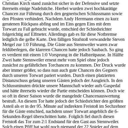
Christian Kirch stand zunächst sicher in der Defensive und setzte
ihrerseits einige Nadelstiche. Hierbei wurden zwei hochkarätige
Chancen zur Führung durch den gegnerischen Schlussmann sowie
den Pfosten verhindert. Nachdem Andy Herrmann einen zu kurz
geratenen Rückpass abfing und im Eins gegen Eins mit dem
Torwart zu Fall gebracht wurde, entschied der Schiedsrichter
folgerichtig auf Elfmeter. Allerdings gab es für diese Notbremse
lediglich die gelbe Karte. Den fälligen Strafstoß verwandelte Steven
Meigel zur 1:0 Führung. Die Gäste aus Stennweiler waren zwar
feldüberlegen, die klareren Chancen hatte jedoch Saubach. So ging
es verdient mit einem 1:0 Vorsprung in die Halbzeitpause. In Hälfte
Zwei hatte Stennweiler erneut mehr vom Spiel ohne jedoch
zunächst zu gefährlichen Torchancen zu kommen. Der Druck wurde
aber immer größer, so dass nun auch gute Chancen des Gegners
durch unseren Torwart pariert wurden. Durch einen platzierten
Distanzschuss gelang unseren Gästen jedoch der Ausgleich. In den
Schlussminuten drückte unsere Mannschaft wieder aufs Gaspedal
und hätte ihrerseits wieder die Partie entscheiden können. Doch wie
so oft in dieser Saison wurde die mangelnde Chancenauswertung
bestraft. An diesem Tor hatte jedoch der Schiedsrichter den größten
Anteil als er in der 95. Minute auf indirekten Freistoß im Sechzehner
für die Gäste entschied, nachdem unser Torwart angeblich die 6-
Sekunden-Regel überschritten hatte. Folglich fiel durch diesen
Freistoß das Tor zum 2:1 Endstand für den Gast aus Stennweiler.
Solch einen Pfiff hat wohl noch niemand der 22 Spieler auf dem