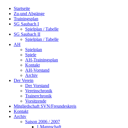
Startseite
Zu-und Abgänge
Trainingsplan
SG Saubach I
Spielplan / Tabelle
SG Saubach II
Spielplan / Tabelle
AH
Spielplan
Spiele
AH-Trainingsplan
Kontakt
AH-Vorstand
Archiv
Der Verein
Der Vorstand
Vereinschronik
Trainerchronik
Vorsitzende
Mitgliedschaft SVN/Freundeskreis
Kontakt
Archiv
Saison 2006 / 2007
1.Mannschaft